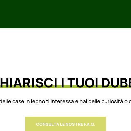
HIARISCI
I
TUOI
DUB
delle case in legno ti interessa e hai delle curiosità o 
CONSULTA LE NOSTRE F.A.Q.