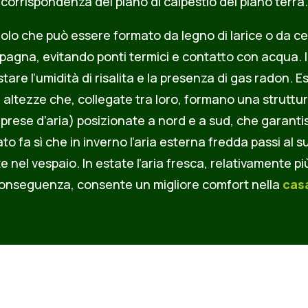
corrispondenza del piano di calpestio del piano terra.
dolo che può essere formato da legno di larice o da c
ampagna, evitando ponti termici e contatto con acqua. I
re l’umidità di risalita e la presenza di gas radon. Es
 altezze che, collegate tra loro, formano una struttur
(prese d’aria) posizionate a nord e a sud, che garantis
ato fa sì che in inverno l’aria esterna fredda passi al s
 nel vespaio. In estate l’aria fresca, relativamente 
 conseguenza, consente un migliore comfort nella
cas