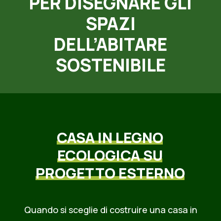
PER DISEGNARE GLI
LOG
SPAZI
ONTATTI
ICHIESTA INFORMAZIONI
DELL’ABITARE
ISITA IN CANTIERE
SOSTENIBILE
AQ
CASA
IN
LEGNO
ECOLOGICA
SU
PROGETTO
ESTERNO
Quando si sceglie di costruire una casa in