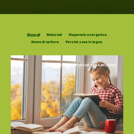
Show all
Materiali
Risparmio energetico
News di settore
Perché casa in legno
MATERIALI
PERCHÉ CASA IN LEGNO