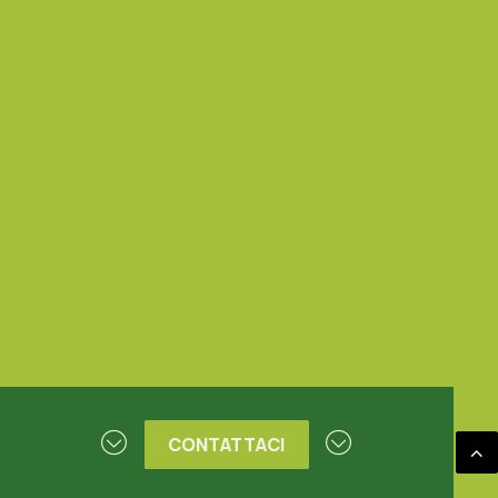
RISPARMIO ENERGETICO
30 Maggio 2022
Case ecocompatibili e fonti
energetiche alternative: il minieolico
domestico
CONTATTACI