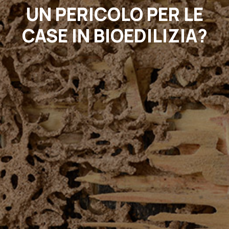
LOG
UN PERICOLO PER LE
ONTATTI
ICHIESTA INFORMAZIONI
CASE IN BIOEDILIZIA?
ISITA IN CANTIERE
AQ