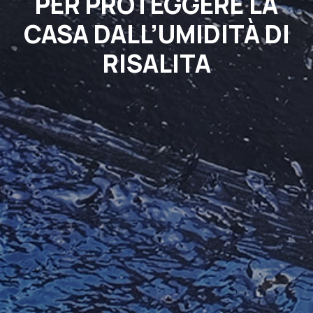
PER PROTEGGERE LA
LOG
CASA DALL’UMIDITÀ DI
ONTATTI
ICHIESTA INFORMAZIONI
RISALITA
ISITA IN CANTIERE
AQ