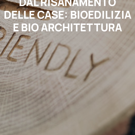
DAL RISANAMENTO
LOG
DELLE CASE: BIOEDILIZIA
ONTATTI
ICHIESTA INFORMAZIONI
E BIO ARCHITETTURA
ISITA IN CANTIERE
AQ