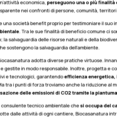
 un’attività economica,
perseguono una o più finalità
sparente nei confronti di persone, comunità, territor
 una società benefit proprio per testimoniare il suo 
bientale
. Tra le sue finalità di beneficio comune ci so
la salvaguardia delle risorse naturali e della biodivers
che sostengono la salvaguardia dell’ambiente.
, Biocasanatura adotta diverse pratiche virtuose. Innanz
e gestite in modo responsabile. Inoltre, progetta e co
tivi e tecnologici, garantendo
efficienza energetica,
Ma tra i punti di forza troviamo anche la riduzione al m
azione delle emissioni di CO2 tramite la piantumaz
, consulente tecnico ambientale che
si occupa del
ca
tte dalle attività di ogni cantiere, Biocasanatura int