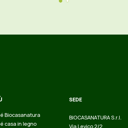
Ù
SEDE
é Biocasanatura
BIOCASANATURA S.r.l.
é casa in legno
Via Levico 2/2