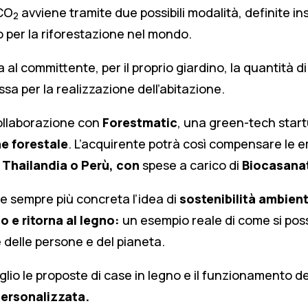
 CO
avviene tramite due possibili modalità, definite insi
2
o per la riforestazione nel mondo.
al committente, per il proprio giardino, la quantità d
a per la realizzazione dell’abitazione.
ollaborazione con
Forestmatic
, una green-tech startu
ne forestale
. L’acquirente potrà così compensare le e
 Thailandia o Perù,
con
spese a carico di
Biocasana
 sempre più concreta l’idea di
sostenibilità ambient
o e ritorna al legno:
un esempio reale di come si pos
 delle persone e del pianeta.
lio le proposte di case in legno e il funzionamento d
personalizzata
.